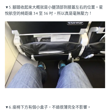
▼5. 腳踏收起來大概就是小腿頂部到膝蓋左右的位置。星
悅航空的椅距達 34 至 36 吋，所以真是毫無壓力！
▼6. 座椅下方有個小盒子，不過很薄完全不影響。