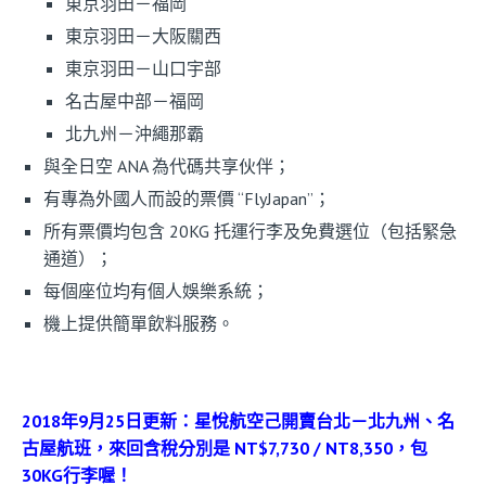
東京羽田－福岡
東京羽田－大阪關西
東京羽田－山口宇部
名古屋中部－福岡
北九州－沖繩那霸
與全日空 ANA 為代碼共享伙伴；
有專為外國人而設的票價 “FlyJapan”；
所有票價均包含 20KG 托運行李及免費選位（包括緊急
通道）；
每個座位均有個人娛樂系統；
機上提供簡單飲料服務。
2018年9月25日更新：星悅航空己開賣台北－北九州、名
古屋航班，來回含稅分別是 NT$7,730 / NT8,350，包
30KG行李喔！