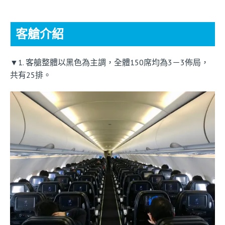
客艙介紹
▼1. 客艙整體以黑色為主調，全體150席均為3－3佈局，
共有25排。