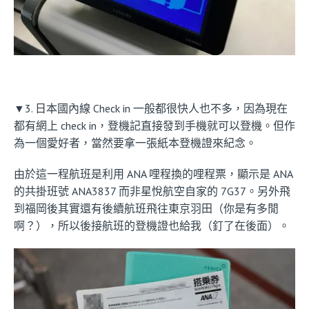
▼3. 日本國內線 Check in 一般都很快人也不多，因為現在
都有網上 check in，登機記直接發到手機就可以登機。但作
為一個愛好者，當然要拿一張紙本登機證來紀念。
由於這一程航班是利用 ANA 哩程換的哩程票，顯示是 ANA
的共掛班號 ANA3837 而非星悅航空自家的 7G37。另外飛
到福岡後其實還有後續航班飛往東京羽田（你是有多閒
啊？），所以後接航班的登機證也給我（釘了在後面）。