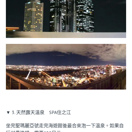
▼ 3. 天然露天溫泉 SPA住之江
坐完聖瑪麗亞號走完海遊館後最合來泡一下溫泉。如果自