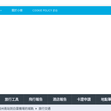
關於小燦
COOKIE POLICY (EU)
旅行工具
飛行報告
酒店報告
卡證申請
地點
廣州南站到白雲機場的城軌
旅行交通