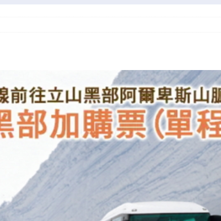
 ！美國簽證申請、續期分享！（2025年版本）
卡證申請
申請（2025年更新）
旅行101系列
御翔印」購買及收集紀錄
特別專題
廣州南站到白雲機場的城軌
旅行交通