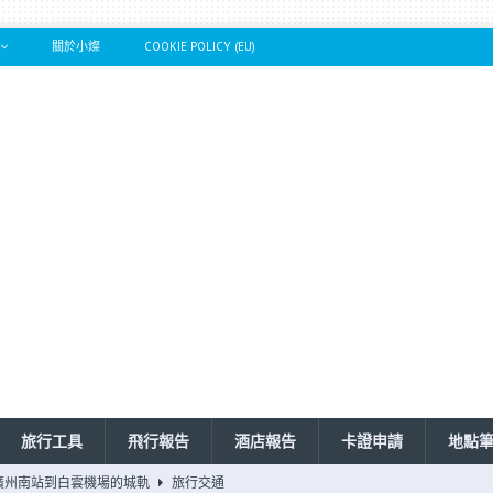
關於小燦
COOKIE POLICY (EU)
旅行工具
飛行報告
酒店報告
卡證申請
地點
技巧！經濟票坐豪華經濟座位！（2026版）
旅行101系列