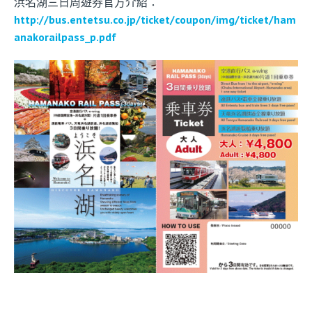
浜名湖三日周遊券官方介紹：
http://bus.entetsu.co.jp/ticket/coupon/img/ticket/ham
anakorailpass_p.pdf