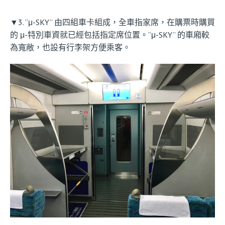
▼3. “μ-SKY” 由四組車卡組成，全車指家席，在購票時購買
的 μ-特別車資就已經包括指定席位置。”μ-SKY” 的車廂較
為寬敞，也設有行李架方便乘客。