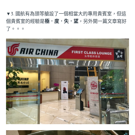
▼3. 國航有為頭等艙設了一個相當大的專用貴賓室，但這
個貴賓室的經驗是
極．度．失．望
，另外開一篇文章寫好
了。。。