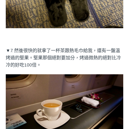
▼7. 然後很快的就拿了一杯茶跟熱毛巾給我，還有一盤溫
烤過的堅果。堅果那個絕對要加分，烤過微熱的絕對比冷
冷的好吃100倍。