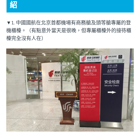
紹
▼1. 中國國航在北京首都機場有商務艙及頭等艙專屬的登
機櫃檯。（有點意外當天是很晚，但專屬櫃檯外的接待櫃
檯完全沒有人在）