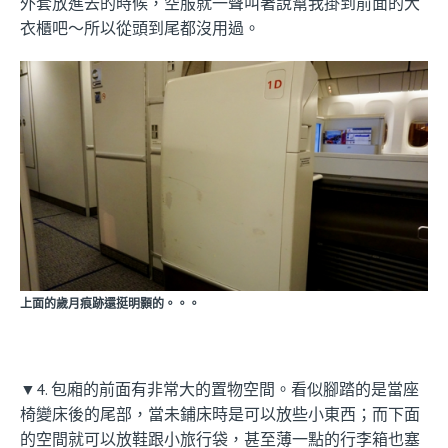
外套放進去的時候，空服就一聲叫著說幫我掛到前面的大
衣櫃吧～所以從頭到尾都沒用過。
上面的歲月痕跡還挺明顥的。。。
▼4. 包廂的前面有非常大的置物空間。看似腳踏的是當座
椅變床後的尾部，當未鋪床時是可以放些小東西；而下面
的空間就可以放鞋跟小旅行袋，甚至薄一點的行李箱也塞