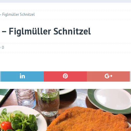
技巧！經濟票坐豪華經濟座位！（2026版）
旅行101系列
müller Schnitzel
 ！美國簽證申請、續期分享！（2025年版本）
卡證申請
lmüller Schnitzel
申請（2025年更新）
旅行101系列
御翔印」購買及收集紀錄
特別專題
0