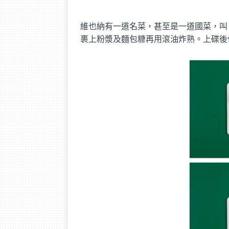
維也納有一道名菜，甚至是一道國菜，叫 ” Wi
裹上粉漿及麵包糠再用滾油炸熟。上碟後伴上