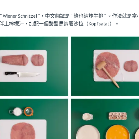
ener Schnitzel “，中文翻譯是 ” 維也納炸牛排 ” 。
檸檬汁，加配一個酸醋馬鈴薯沙拉（Kopfsalat）。