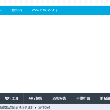
關於小燦
COOKIE POLICY (EU)
旅行工具
飛行報告
酒店報告
卡證申請
地點
廣州南站到白雲機場的城軌
旅行交通