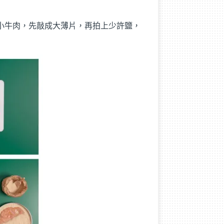
作法就是拿小牛肉，先敲成大薄片，再拍上少許鹽，