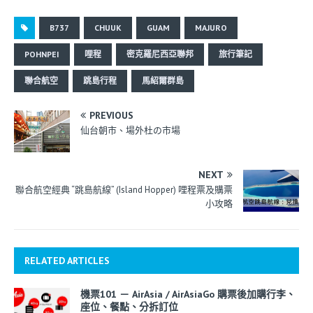
B737
CHUUK
GUAM
MAJURO
POHNPEI
哩程
密克羅尼西亞聯邦
旅行筆記
聯合航空
跳島行程
馬紹爾群島
PREVIOUS
仙台朝市、場外杜の市場
NEXT
聯合航空經典 “跳島航線” (Island Hopper) 哩程票及購票
小攻略
RELATED ARTICLES
機票101 － AirAsia / AirAsiaGo 購票後加購行李、
座位、餐點、分拆訂位