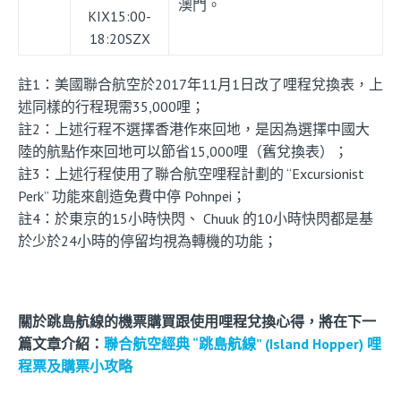
澳門。
KIX15:00-
18:20SZX
註1：美國聯合航空於2017年11月1日改了哩程兌換表，上
述同樣的行程現需35,000哩；
註2：上述行程不選擇香港作來回地，是因為選擇中國大
陸的航點作來回地可以節省15,000哩（舊兌換表）；
註3：上述行程使用了聯合航空哩程計劃的 “Excursionist
Perk” 功能來創造免費中停 Pohnpei；
註4：於東京的15小時快閃、 Chuuk 的10小時快閃都是基
於少於24小時的停留均視為轉機的功能；
關於跳島航線的機票購買跟使用哩程兌換心得，將在下一
篇文章介紹：
聯合航空經典 “跳島航線” (Island Hopper) 哩
程票及購票小攻略