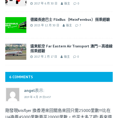
2017 年 6 月 30 日
版主
0
德國長途巴士 FlixBus（MeinFernbus）搭乘經驗
2015 年 12 月 30 日
版主
7
遠東航空 Far Eastern Air Transport 澳門－高雄線
搭乘經驗
2017 年 2 月 17 日
版主
0
6 COMMENTS
angel
表示:
2019 年 4 月 29 日14:57
剛發現krisflyer 換香港來回關島來回只需25000里數!!!比在
UA換要45000里數要平20000里數，也平太多了吧! 看來還