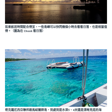
如果航班時間配合得宜，一些島嶼可以快閃幾個小時去看看日落，也是相當值
得。（圖為在 Chuuk 看日落）
密克羅尼西亞聯邦跟馬紹爾群島，到處到是水深3、4米還是清晰見底的海