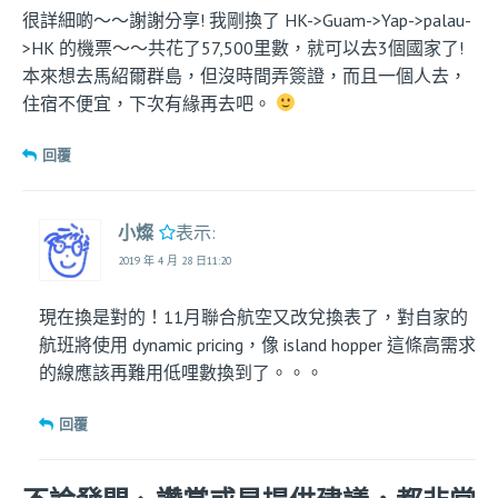
很詳細啲～～謝謝分享! 我剛換了 HK->Guam->Yap->palau-
>HK 的機票～～共花了57,500里數，就可以去3個國家了!
本來想去馬紹爾群島，但沒時間弄簽證，而且一個人去，
住宿不便宜，下次有緣再去吧。
回覆
小燦
表示:
2019 年 4 月 28 日11:20
現在換是對的！11月聯合航空又改兌換表了，對自家的
航班將使用 dynamic pricing，像 island hopper 這條高需求
的線應該再難用低哩數換到了。。。
回覆