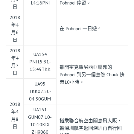
14:16PNI
Pohnpei 停留。
日
2018
年4
—
在 Pohnpei 一日遊。
月6
日
2018
UA154
年4
PNI15:31-
月7
離開密克羅尼西亞聯邦的
15:49TKK
日
Pohnpei 到另一個島礁 Chuuk 快
閃10小時。
UA95
TKK02:50-
04:30GUM
2018
UA151
年4
GUM07:10-
月8
搭乘聯合航空由關島飛大阪，
10:10KIX
日
轉深圳航空返回深圳再自行回
ZH9060