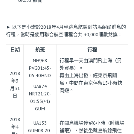
UA132 離開
► 以下是小燦於2018年4月坐跳島航線到訪馬紹爾群島的
行程，當時是使用聯合航空哩程合共 30,000哩數兌換：
日期
航班
行程
NH968
行程早一天由澳門飛上海（另
PVG01:45-
外買票）。
2018
05:40HND
再由上海出發，經東京飛關
年3
島，中間在東京停留15小時快
UA874
月31
閃遊。
NRT21:20-
日
01:55(+1)
GUM
2018
UA133
在關島機場停留6小時（睡機場
年4
GUM08:20-
補眠），然後坐跳島航線飛往