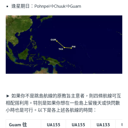
逢星期日：Pohnpei⇒Chuuk⇒Guam
► 如果你不是跳島航線的原教旨主意者，則四條航線可互
相配搭利用。特別是如果你想在一些島上留幾天或快閃數
小時也是可行。以下是各上述各航線的時間：
Guam 往
UA155
UA155
UA133
UA