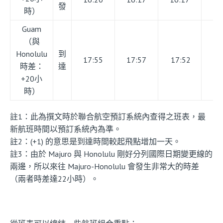
發
時）
Guam
（與
Honolulu
到
17:55
17:57
17:52
04
時差：
達
+20小
時）
註1：此為撰文時於聯合航空預訂系統內查得之班表，最
新航班時間以預訂系統內為準。
註2：(+1) 的意思是到達時間較起飛點增加一天。
註3：由於 Majuro 與 Honolulu 剛好分列國際日期變更線的
兩邊，所以來往 Majuro-Honolulu 會發生非常大的時差
（兩者時差達22小時）。