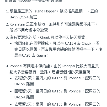
從班表可以總結一些航班組合重點：
想坐最正宗的 Island Hopper，務必搭乘星期一、五的
UA155/154 航班；
Kwajalein 是軍事基地，無特別許可連飛機都不能下，
所以不用考慮中停遊覽
沒有要潛水的話，Chuuk 可以停半天快閃瀏覽：
快閃僅能在回程達成，可以坐 UA154 去 Chuuk ，看
完日落吃個飯，再去機場旁邊的旅館酒吧坐一下，凌
晨坐UA95 去 Guam；
Pohnpei 有興趣中停的話，由於 Pohnpei 比較大而且景
點大多需要健行一些路，建議留個2至3天慢慢玩：
去程留3天：坐周六的 UA133 到 Pohnpei，配周三的
UA155 離開
回程留3天：坐周日的 UA132 到 Pohnpei，配周四的
UA154 離開
去程留2天：坐周一的 UA155 到 Pohnpei，配周三的