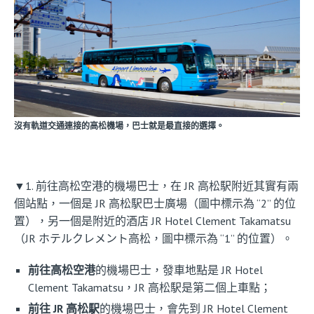
沒有軌道交通連接的高松機場，巴士就是最直接的選擇。
▼1. 前往高松空港的機場巴士，在 JR 高松駅附近其實有兩
個站點，一個是 JR 高松駅巴士廣場（圖中標示為 “2” 的位
置），另一個是附近的酒店 JR Hotel Clement Takamatsu
（JR ホテルクレメント高松，圖中標示為 “1” 的位置）。
前往高松空港
的機場巴士，發車地點是 JR Hotel
Clement Takamatsu，JR 高松駅是第二個上車點；
前往 JR 高松駅
的機場巴士，會先到 JR Hotel Clement