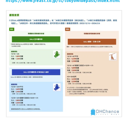
https://www.jreast.co.jp/tc/tokyowidepass/index.html