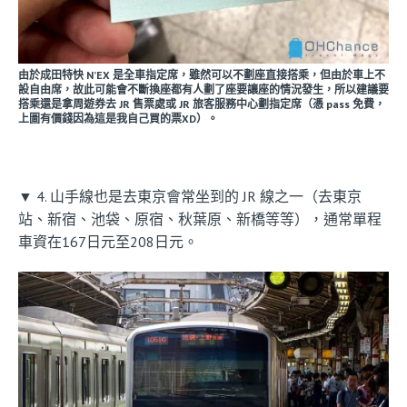
由於成田特快 N’EX 是全車指定席，雖然可以不劃座直接搭乘，但由於車上不
設自由席，故此可能會不斷換座都有人劃了座要讓座的情況發生，所以建議要
搭乘還是拿周遊券去 JR 售票處或 JR 旅客服務中心劃指定席（憑 pass 免費，
上圖有價錢因為這是我自己買的票XD）。
▼ 4. 山手線也是去東京會常坐到的 JR 線之一（去東京
站、新宿、池袋、原宿、秋葉原、新橋等等），通常單程
車資在167日元至208日元。