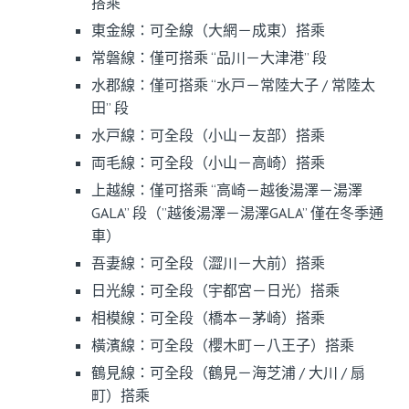
搭乘
東金線：可全線（大網－成東）搭乘
常磐線：僅可搭乘 “品川－大津港” 段
水郡線：僅可搭乘 “水戸－常陸大子 / 常陸太
田” 段
水戸線：可全段（小山－友部）搭乘
両毛線：可全段（小山－高崎）搭乘
上越線：僅可搭乘 “高崎－越後湯澤－湯澤
GALA” 段（”越後湯澤－湯澤GALA” 僅在冬季通
車）
吾妻線：可全段（澀川－大前）搭乘
日光線：可全段（宇都宮－日光）搭乘
相模線：可全段（橋本－茅崎）搭乘
橫濱線：可全段（櫻木町－八王子）搭乘
鶴見線
：可全段（
鶴見－海芝浦 / 大川 / 扇
町）搭乘