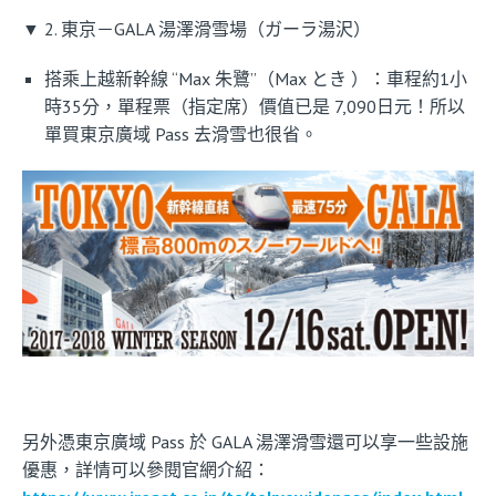
▼ 2. 東京－GALA 湯澤滑雪場（ガーラ湯沢）
搭乘上越新幹線 “Max 朱鷺”（Max とき ）：車程約1小
時35分，單程票（指定席）價值已是 7,090日元！所以
單買東京廣域 Pass 去滑雪也很省。
另外憑東京廣域 Pass 於 GALA 湯澤滑雪還可以享一些設施
優惠，詳情可以參閱官網介紹：