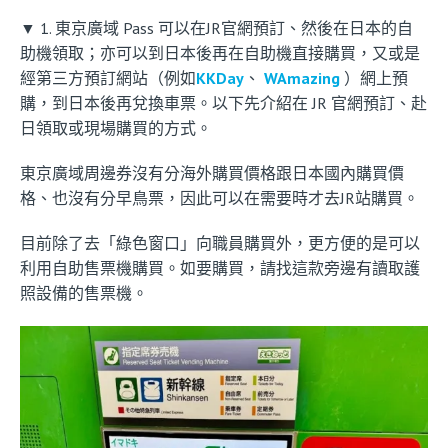
▼ 1. 東京廣域 Pass 可以在JR官網預訂、然後在日本的自
助機領取；亦可以到日本後再在自助機直接購買，又或是
經第三方預訂網站（例如
KKDay
、
WAmazing
）網上預
購，到日本後再兌換車票。以下先介紹在 JR 官網預訂、赴
日領取或現場購買的方式。
東京廣域周邊券沒有分海外購買價格跟日本國內購買價
格、也沒有分早鳥票，因此可以在需要時才去JR站購買。
目前除了去「綠色窗口」向職員購買外，更方便的是可以
利用自助售票機購買。如要購買，請找這款旁邊有讀取護
照設備的售票機。