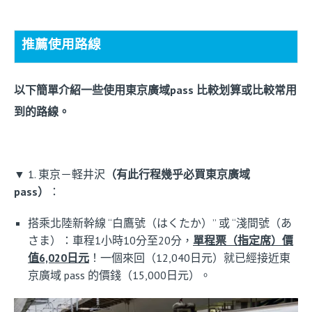
推薦使用路線
以下簡單介紹一些使用東京廣域pass 比較划算或比較常用
到的路線。
▼ 1. 東京－軽井沢
（有此行程幾乎必買東京廣域
pass）
：
搭乘北陸新幹線 “白鷹號（はくたか）” 或 “淺間號（あ
さま）：車程1小時10分至20分，
單程票（指定席）價
值6,020日元
！一個來回（12,040日元）就已經接近東
京廣域 pass 的價錢（15,000日元）。