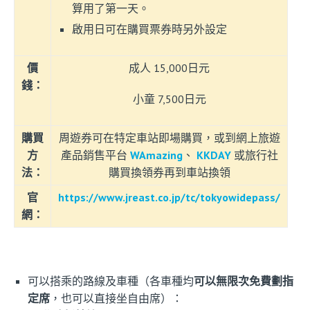
算用了第一天。
啟用日可在購買票券時另外設定
價
成人 15,000日元
錢：
小童 7,500日元
購買
周遊券可在特定車站即場購買，或到網上旅遊
方
產品銷售平台
WAmazing
、
KKDAY
或旅行社
法：
購買換領券再到車站換領
官
https://www.jreast.co.jp/tc/tokyowidepass/
網：
可以搭乘的路線及車種（各車種均
可以無限次免費劃指
定席
，也可以直接坐自由席）：