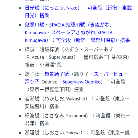
日光號（にっこう, Nikko）：可全段（新宿－東武
日光）搭乘
鬼怒川號、SPACIA 鬼怒川號（きぬがわ,
Kimugawa、スペーシアきぬがわ, SPACIA
Kimugawa）：可全段（新宿－鬼怒川溫泉）搭乘
梓號．超級梓號（あずさ・スーパーあず
さ, Azusa．Super Azusa）：僅可搭乘 “千葉/東京/
新宿－小淵澤” 段
踴子號．
超景踴子號
（踊り子・
スーパービュー
踊り子
, Odoriko．
Superview Odoriko
）：可全段
（東京－伊豆急下田）搭乘
若潮號（わかしお, Wakashio）：可全段（東京－
安房鴨川）搭乘
細波號（さざなみ, Sazanami）：可全段（東京－
君津）搭乘
潮騷號（しおさい, Shiosai）：可全段（東京－銚