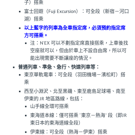
子）搭乘
富士回遊（Fuji Excursion）：可全段（新宿－河口
湖）搭乘
以上藍字的列車為全車指定席，必須預約指定席
方可搭乘。
注：N’EX 可以不劃指定席直接搭乘，上車後找
空座就可以，但由於車上不設自由席，所以可
能出現需要不斷讓座的情況。
普通列車、準急、急行、快速列車等：
東京單軌電車：可全段（羽田機場－濱松町）搭
乘
西至小淵沢、北至黑磯、東至鹿島足球場、南至
伊東的 JR 地區路線，包括：
山手線全環可搭乘
東海道本線：僅可搭乘 “東京－熱海” 段（即JR
東日本的東海道線全段）
伊東線：可全段（熱海－伊東）搭乘