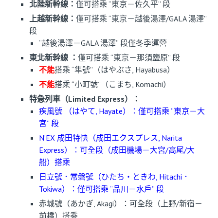
北陸新幹線：
僅可搭乘 “東京－佐久平” 段
上越新幹線：
僅可搭乘 “東京－越後湯澤/GALA 湯澤”
段
“越後湯澤－GALA 湯澤” 段僅冬季運營
東北新幹線 ：
僅可搭乘 “東京－那須鹽原” 段
不能
搭乘 “隼號”（はやぶさ, Hayabusa）
不能
搭乘 “小町號”（こまち, Komachi）
特急列車（Limited Express）：
疾風號 （はやて, Hayate）：僅可搭乘 “東京－大
宮” 段
N’EX 成田特快（成田エクスプレス, Narita
Express）：可全段（成田機場－大宮/高尾/大
船）搭乘
日立號．常磐號（ひたち・ときわ, Hitachi．
Tokiwa）：僅可搭乘 “品川－水戶” 段
赤城號（あかぎ, Akagi）：可全段（上野/新宿－
前橋）搭乘