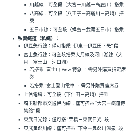
川越線：可全段（大宮－川越－高麗川）搭乘
八高線：可全段（八王子－高麗川－高崎）搭
乘
五日市線：可全段（拝島－武藏五日市）搭乘
私營鐵道（私鐵）：
伊豆急行線：僅可搭乘 “伊東－伊豆田下急” 段
富士急行線：可全段搭乘大月線及河口湖線（大
月－富士山－河口湖）
若搭乘 “富士山 View 特急”，需另外購買指定席
券
若搭乘 “富士登山電車”，需另外購買座席券
上信電鐵：可全段（下仁田－高崎）搭乘
埼玉新都市交通伊內線：僅可搭乘 “大宮－鐵道博
物館” 段
東武日光線：僅可搭 “栗橋－東武日光” 段
東武鬼怒川線：僅可搭乘 “下今－鬼怒川溫泉” 段