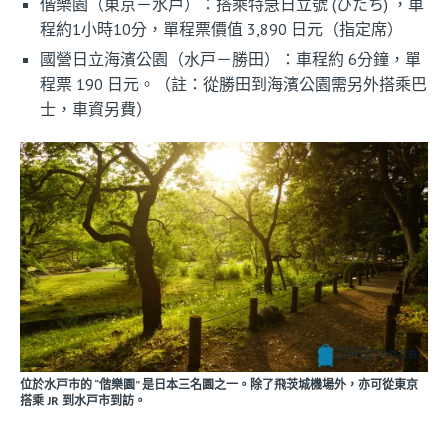
偕樂園（東京－水戸）：搭乘特急日立號 (ひたち) ，車
程約1小時10分，單程票價值 3,890 日元（指定席）
國營日立海濱公園（水戸－勝田）：車程約 6分鐘，單
程票 190 日元。（註：從勝田到海濱公園需另外搭乘巴
士，車資另費）
位於水戸市的 “偕樂園” 是日本三名園之一。除了飛茨城機場外，亦可從東京
搭乘 JR 到水戸市到訪。