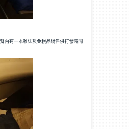
椅背內有一本雜誌及免稅品銷售供打發時間