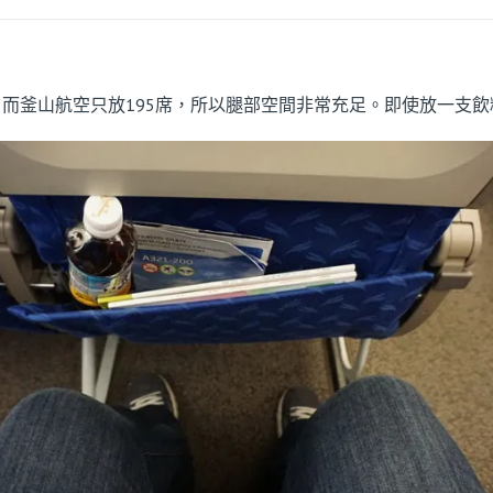
236席，而釜山航空只放195席，所以腿部空間非常充足。即使放一