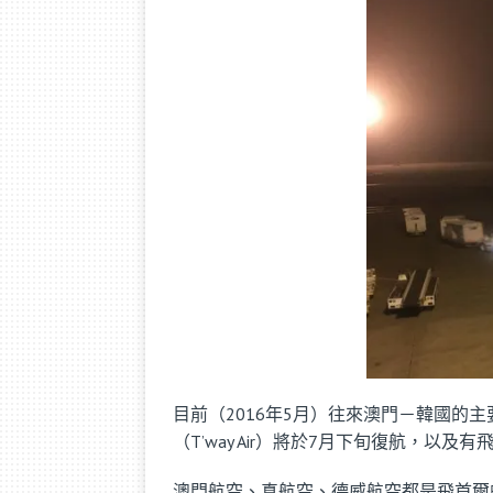
目前（2016年5月）往來澳門－韓國的主要有3
（T’way Air）將於7月下旬復航，以及有
澳門航空、真航空、德威航空都是飛首爾