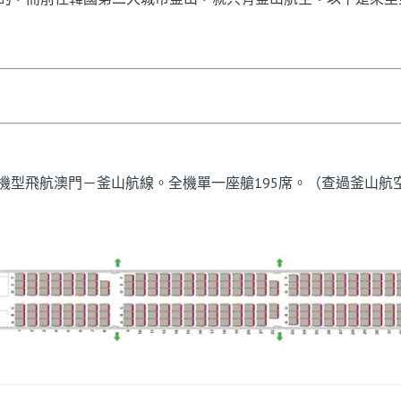
321 機型飛航澳門－釜山航線。全機單一座艙195席。（查過釜山航