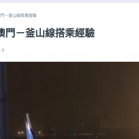
御翔印」購買及收集紀錄
特別專題
an 澳門－釜山線搭乘經驗
廣州南站到白雲機場的城軌
旅行交通
an 澳門－釜山線搭乘經驗
技巧！經濟票坐豪華經濟座位！（2026版）
旅行101系列
 ！美國簽證申請、續期分享！（2025年版本）
卡證申請
0