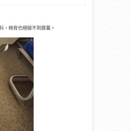
支飲料，椅背也絕碰不到膝蓋。