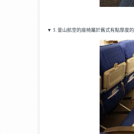
▼ 3. 釜山航空的座椅屬於舊式有點厚