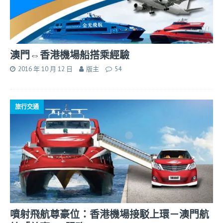
澳門⇔香港機場船搭乘經驗
2016 年 10 月 12 日
版主
54
旅行交通
噴射飛航尊豪位：香港機場接駁上環－澳門航