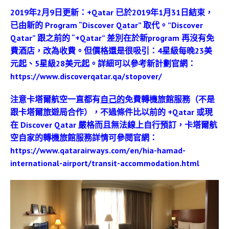
2019年2月9日更新：+Qatar 已於2019年1月31日結束，
已由新的 Program “Discover Qatar” 取代。”Discover
Qatar” 跟之前的 “+Qatar” 差別在於新program 再沒有免
費酒店，改為收費。但價格還是很吸引：4星級每晚23美
元起、5星級28美元起。詳細可以參考新計劃官網：
https://www.discoverqatar.qa/stopover/
注意卡塔爾航空一直都有
自己的
免費轉機旅館服務（不是
跟卡塔爾旅遊局合作），不過條件比以前的 +Qatar 或現
在 Discover Qatar 嚴格而且無法線上自行預訂，
卡塔爾航
空自家的轉機旅館服務詳情可參閱官網：
https://www.qatarairways.com/en/hia-hamad-
international-airport/transit-accommodation.html