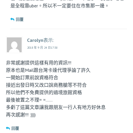
是全程靠uber。所以不一定要住在市集那一邊。
回覆
Carolyn
表示:
2018 年 9 月 24 日17:38
非常感謝提供這樣有用的資訊!!!
原本也是Mail跟台灣卡達代理爭論了許久
一開始訂票前說資格符合
接近出發日時又改口說商務艙等不符合
所以他們不免費提供的過境旅館資格
最後被置之不理= =……
多虧了這篇文章讓我跟朋友一行人有地方好休息
再次感謝!!! :))))
回覆