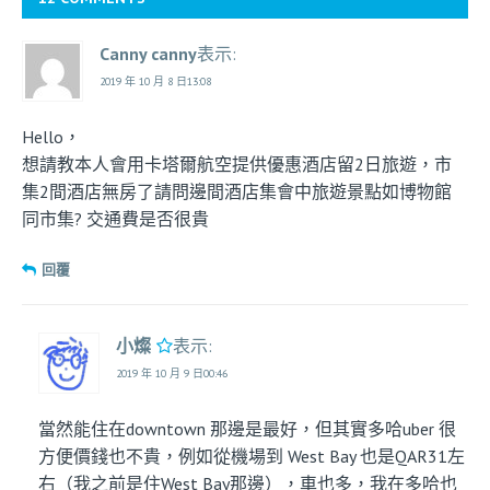
Canny canny
表示:
2019 年 10 月 8 日13:08
Hello，
想請教本人會用卡塔爾航空提供優惠酒店留2日旅遊，市
集2間酒店無房了請問邊間酒店集會中旅遊景點如博物館
同市集? 交通費是否很貴
回覆
小燦
表示:
2019 年 10 月 9 日00:46
當然能住在downtown 那邊是最好，但其實多哈uber 很
方便價錢也不貴，例如從機場到 West Bay 也是QAR31左
右（我之前是住West Bay那邊），車也多，我在多哈也