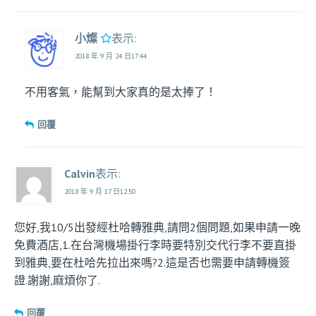
小燦
表示:
2018 年 9 月 24 日17:44
不用客氣，能幫到大家真的是太捧了！
回覆
Calvin
表示:
2018 年 9 月 17 日12:50
您好,我10/5出發經杜哈轉雅典,請問2個問題,如果申請一晚
免費酒店,1.在台灣機場掛行李時要特別交代行李不要直掛
到雅典,要在杜哈先拉出來嗎?2.這是否也需要申請轉機簽
證.謝謝,麻煩你了.
回覆