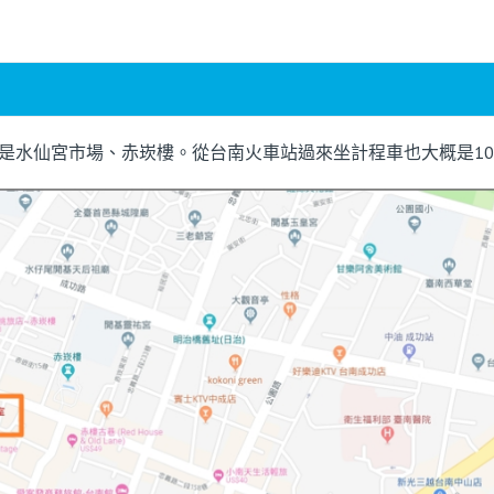
近就是水仙宮市場、赤崁樓。從台南火車站過來坐計程車也大概是1