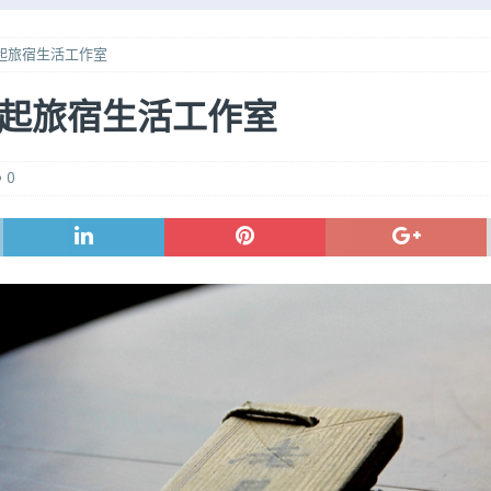
申請（2025年更新）
旅行101系列
起旅宿生活工作室
御翔印」購買及收集紀錄
特別專題
廣州南站到白雲機場的城軌
旅行交通
起旅宿生活工作室
技巧！經濟票坐豪華經濟座位！（2026版）
旅行101系列
0