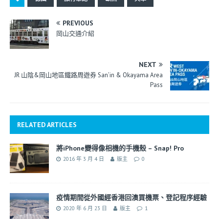
PREVIOUS
岡山交通介紹
NEXT
JR 山陰&岡山地區鐵路周遊券 San’in & Okayama Area
Pass
RELATED ARTICLES
將iPhone變得像相機的手機殼 – Snap! Pro
2016 年 3 月 4 日
版主
0
疫情期間從外國經香港回澳買機票、登記程序經驗
2020 年 6 月 23 日
版主
1